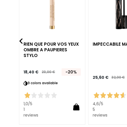
d’envie
d’envie
Solaires
Protection 50
Anti-Taches
PROTEZIONE
Sans filtre
YON
RIEN QUE POUR VOS YEUX
IMPECCABILE 
Faible
OMBRE A PAUPIERES
Protection SPF
STYLO
6-10
Moyenne
18,40 €
-20%
23,00 €
25,60 €
Protection SPF
32,00 €
9 colors available
15-20
20%
Haute
Protection SPF
1,0
/5
4,6
/5
30-50+
1
5
reviews
reviews
GOCCE
MAGICHE