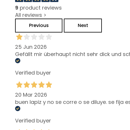
Collistar
9
product reviews
Attivi Puri
All reviews >
Idro-attiva
Previous
Next
Rigenera
Lift HD+
25 Jun 2026
Futura
Gefällt mir überhaupt nicht sehr dick und s
Unica
NOT
Verified buyer
CORPS
CATEGORIA
Crèmes et
20 Mar 2026
huiles
buen lapiz y no se corre o se diluye. se fij
Bain et Douche
Exfoliants Corps
Verified buyer
Déodorants