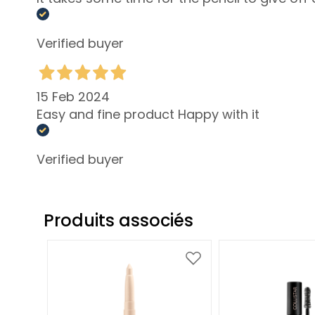
Crèmes solaires
Huile solaire
Verified buyer
Spray Solaire
Stick solaire
15 Feb 2024
Après Soleil
Easy and fine product Happy with it
Cheveux
Autoabronzants
Verified buyer
Fond de teint
solaire
ESIGENZA
Produits associés
Visage
Peaux
Ajouter
Ajouter
Hypersensibles
à
à
Intensifier
ma
ma
liste
liste
Apaiser