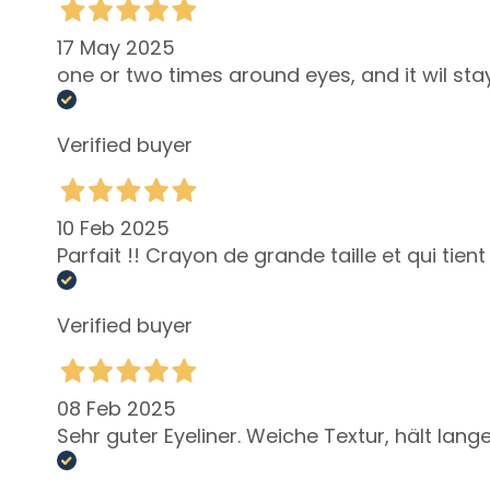
Autobronzants
17 May 2025
supersérums
one or two times around eyes, and it wil stay
ESIGENZA
Autobronzants
Verified buyer
Glass Skin
Hydratation et
10 Feb 2025
nutrition
Parfait !! Crayon de grande taille et qui tie
Raffermir
Anticellulite et
Verified buyer
amincissants
SOLUZIONI PER
Points
08 Feb 2025
Spécifiques
Sehr guter Eyeliner. Weiche Textur, hält lange
Cellulite
Peau relachée