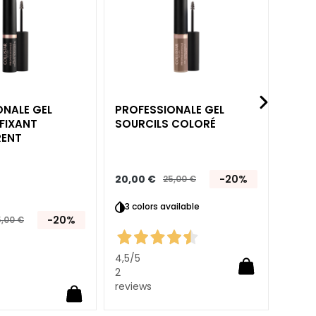
d’envie
d’envie
ALE GEL
PROFESSIONALE GEL
IMPECC
FIXANT
SOURCILS COLORÉ
MASC
RENT
20,00 €
-20%
25,00 €
3 colors available
-20%
24,0
5,00 €
4,5
/5
2
reviews