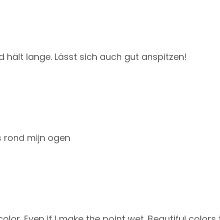
d hält lange. Lässt sich auch gut anspitzen!
es rond mijn ogen
color. Even if I make the point wet. Beautiful color