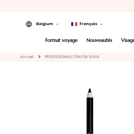
Belgium
Français
Format Voyage
format voyage
nouveautés
visag
Nouveautés
Accueil
PROFESSIONALE CRAYON YEAUX
VISAGE
CATEGORIA
Traitements
spécifiques
Nettoyants et
demaquillants
Masques et
Exfoliants
Sérums