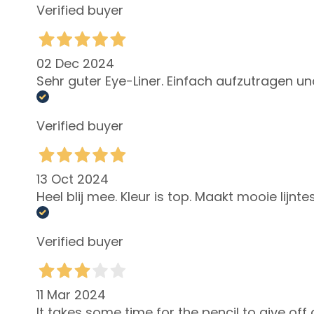
Verified buyer
Peaux sèches
ou
déshydratées
02 Dec 2024
Adiposité
Sehr guter Eye-Liner. Einfach aufzutragen un
Localisée
Traitements
Verified buyer
buste
LINEE
Glass Skin
13 Oct 2024
Heel blij mee. Kleur is top. Maakt mooie lijnt
Raffermir
Anticellulite et
Verified buyer
amincissants
Gocce Magiche
Solaires
11 Mar 2024
CATEGORIA
It takes some time for the pencil to give off 