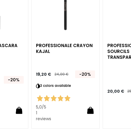
d’envie
d’envie
MASCARA
PROFESSIONALE CRAYON
PROFESSION
KAJAL
SOURCILS 
TRANSPA
19,20 €
-20%
24,00 €
-20%
3 colors available
20,00 €
2
5,0
/5
1
reviews