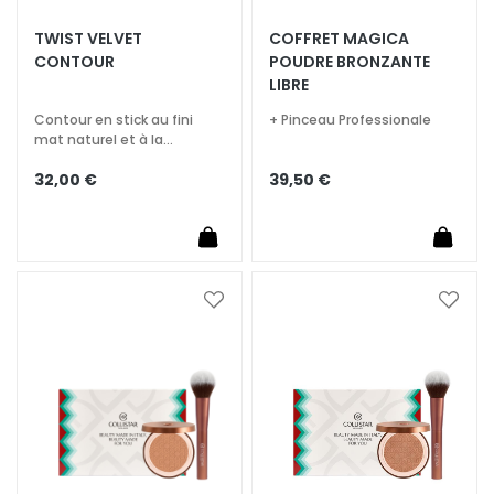
A
TWIST VELVET
COFFRET MAGICA
T
CONTOUR
POUDRE BRONZANTE
r
LIBRE
a
i
Contour en stick au fini
+ Pinceau Professionale
mat naturel et à la
t
sensorialité veloutée. Effet
e
32,00 €
39,50 €
d’ombrage naturel.
m
e
n
t
s
Ajouter
Ajoute
s
à
à
p
ma
ma
é
liste
liste
c
d’envie
d’envi
i
f
i