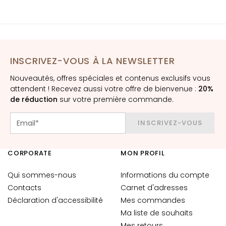
è
m
e
s
p
INSCRIVEZ-VOUS À LA NEWSLETTER
o
u
Nouveautés, offres spéciales et contenus exclusifs vous
r
attendent ! Recevez aussi votre offre de bienvenue :
20%
l
de réduction
sur votre première commande.
e
v
INSCRIVEZ-VOUS
i
s
CORPORATE
MON PROFIL
a
g
Qui sommes-nous
Informations du compte
e
Contacts
Carnet d'adresses
C
Déclaration d'accessibilité
Mes commandes
o
Ma liste de souhaits
n
Mes retours