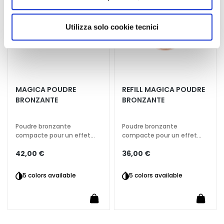
d’envie
d’envi
E
utilizzati dal sito. Cliccando su “Altre opzioni”, potrà
x
scegliere, in modo più granulare, quali cookie
Utilizza solo cookie tecnici
f
autorizzare.
o
l
i
a
n
MAGICA POUDRE
REFILL MAGICA POUDRE
t
BRONZANTE
BRONZANTE
s
Poudre bronzante
Poudre bronzante
S
compacte pour un effet
compacte pour un effet
é
peau ensoleillée toute
peau ensoleillée toute
r
42,00 €
36,00 €
l’année.
l’année.
u
m
5 colors available
5 colors available
s
C
r