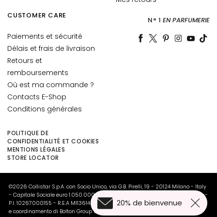
t
CUSTOMER CARE
o
N° 1
EN PARFUMERIE
u
Paiements et sécurité
r
Délais et frais de livraison
d
Retours et
e
s
remboursements
y
Où est ma commande ?
e
Contacts E-Shop
u
Conditions générales
x
e
POLITIQUE DE
t
CONFIDENTIALITÉ ET COOKIES
MENTIONS LÉGALES
d
STORE LOCATOR
e
s
l
©2026 Collistar S.p.A. con Socio Unico, via G.B. Pirelli, 19 - 20124 Milano - Italy
è
- Capitale Sociale euro 1.050.000,00 interamente versato - C.F. - R.I. Milano -
20% de bienvenue
P.I. 10267000155 - R.E.A MI1361408 - Società soggetta all'attività di direzione
v
e coordinamento di Bolton Group s.r.l.