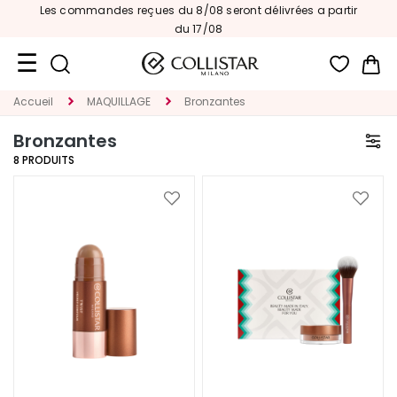
Les commandes reçues du 8/08 seront délivrées a partir
s
|
du 17/08
Mon
Accueil
MAQUILLAGE
Bronzantes
Format
Voyage
Bronzantes
8
PRODUITS
Nouveautés
VISAGE
Ajouter
Ajoute
à
à
C
ma
ma
A
liste
liste
T
d’envie
d’envi
E
G
O
R
I