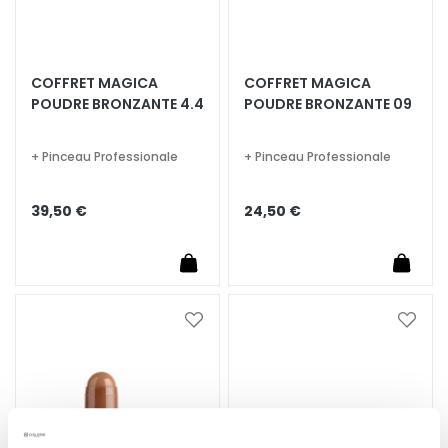
q
u
e
s
COFFRET MAGICA
COFFRET MAGICA
POUDRE BRONZANTE 4.4
POUDRE BRONZANTE 09
N
e
t
+ Pinceau Professionale
+ Pinceau Professionale
t
o
39,50 €
24,50 €
y
a
n
t
s
Ajouter
Ajoute
e
à
à
t
ma
ma
d
liste
liste
d’envie
d’envi
e
m