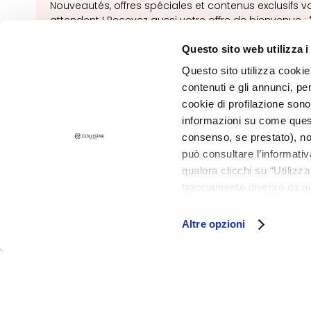
Nouveautés, offres spéciales et contenus exclusifs v
Rétinol
attendent ! Recevez aussi votre offre de bienvenue :
de réduction
sur votre première commande.
SOLUZIONI PER
Questo sito web utilizza i
Peaux Sèches
INSCRIVEZ-
Questo sito utilizza cookie 
Peaux Mixtes et
contenuti e gli annunci, pe
Grasses
cookie di profilazione sono
Taches
informazioni su come questo
Cutanées
consenso, se prestato), no
può consultare l’informativ
Peau terne et
qualora clicchi su “Utilizz
dyschromies
tracciamento diverso da que
©2026 Collistar S.p.A. con Socio Unico, via G.B. Pirelli, 19 - 20124 Mil
Peau sensible
all’installazione di tutti i 
Rides
granulare, quali cookie aut
Altre opzioni
Perte de tonus
et compacité
LINEE
Gocce Magiche