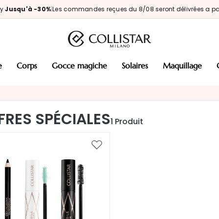
ay
Jusqu'à -30%
|
Les commandes reçues du 8/08 seront délivrées a par
e
corps
gocce magiche
solaires
maquillage
FRES SPÉCIALES
1
Produit
Ajouter
à
ma
liste
d’envie