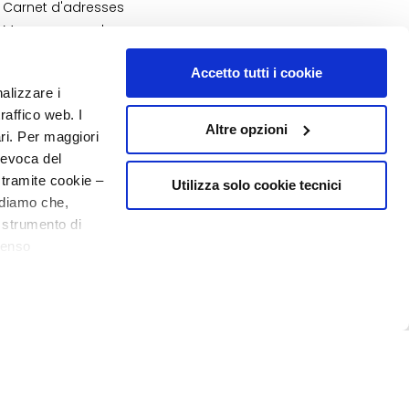
Carnet d'adresses
Mes commandes
Ma liste de souhaits
Accetto tutti i cookie
Mes retours
nalizzare i
N° 1
EN PARFUMERIE
raffico web. I
Altre opzioni
ari. Per maggiori
revoca del
 tramite cookie –
Utilizza solo cookie tecnici
rdiamo che,
o strumento di
senso
20% de bienvenue
o - P.I. 10267000155 - R.E.A MI1361408 - Società soggetta all'attività di
ere, in modo più