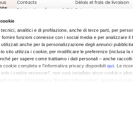
ous
Contacts
Délais et frais de livraison
20%
Déclaration d'accessibilité
Retours et
remboursements
 cookie
Où est ma commande ?
VOUS
tecnici, analitici e di profilazione, anche di terze parti, per perso
Contacts E-Shop
r fornire funzioni connesse con i social media e per analizzare il t
Conditions générales
 utilizzati anche per la personalizzazione degli annunci pubblicit
 sito utilizza i cookie, per modificare le preferenze (inclusa la 
POLITIQUE DE CONFIDENTIALITÉ ET COOKIES
nché per sapere come trattiamo i dati personali – anche raccolti
MENTIONS LÉGALES
STORE LOCATOR
a cookie completa e l’informativa privacy disponibili
qui
. Le rico
a solo i cookie necessari”, non sarà installato alcun cookie o altr
lli tecnici. Cliccando su “Accetto tutti i cookie”, presterà il con
ano - Italy - Capitale Sociale euro 1.050.000,00 interamente versato - C.F. - R.I. Milan
direzione e coordinamento di Bolton Group s.r.l.
cookie utilizzati dal sito. Cliccando su “Altre opzioni”, potrà scegli
orizzare.