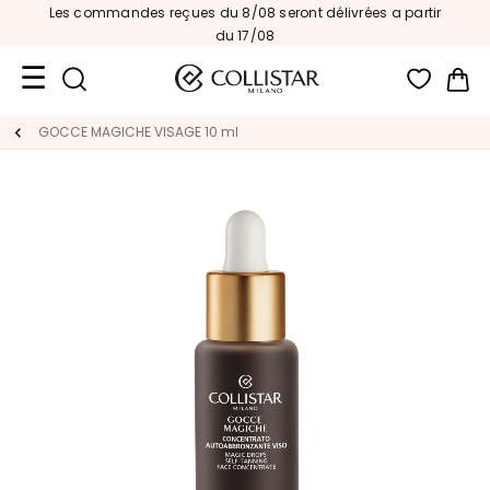
Les commandes reçues du 8/08 seront délivrées a partir
du 17/08
Mon
Format
GOCCE MAGICHE VISAGE 10 ml
Voyage
Nouveautés
VISAGE
C
A
T
E
G
O
R
I