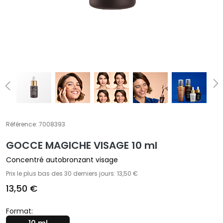
A
T
r
a
i
t
e
m
e
n
t
Référence:
7008393
s
GOCCE MAGICHE VISAGE 10 ml
s
p
Concentré autobronzant visage
é
Prix le plus bas des 30 derniers jours: 13,50 €
c
13,50 €
i
f
Format:
i