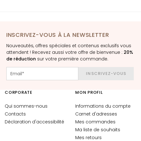
E
x
f
o
l
INSCRIVEZ-VOUS À LA NEWSLETTER
i
Nouveautés, offres spéciales et contenus exclusifs vous
a
attendent ! Recevez aussi votre offre de bienvenue :
20%
n
de réduction
sur votre première commande.
t
s
INSCRIVEZ-VOUS
S
é
CORPORATE
MON PROFIL
r
u
Qui sommes-nous
Informations du compte
m
Contacts
Carnet d'adresses
s
Déclaration d'accessibilité
Mes commandes
C
Ma liste de souhaits
r
Mes retours