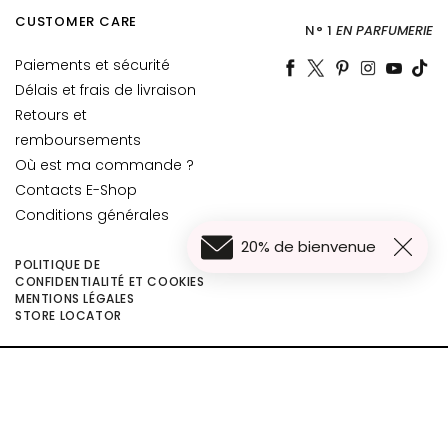
è
CUSTOMER CARE
m
N° 1
EN PARFUMERIE
e
Paiements et sécurité
s
Délais et frais de livraison
p
Retours et
o
remboursements
u
Où est ma commande ?
r
Contacts E-Shop
l
Conditions générales
e
v
20% de bienvenue
i
POLITIQUE DE
CONFIDENTIALITÉ ET COOKIES
s
MENTIONS LÉGALES
a
13,50 €
Ajouter au panier
STORE LOCATOR
g
e
©2026 Collistar S.p.A. con Socio Unico, via G.B. Pirelli, 19 - 20124 Milano - Italy
C
- Capitale Sociale euro 1.050.000,00 interamente versato - C.F. - R.I. Milano -
P.I. 10267000155 - R.E.A MI1361408 - Società soggetta all'attività di direzione
o
e coordinamento di Bolton Group s.r.l.
n