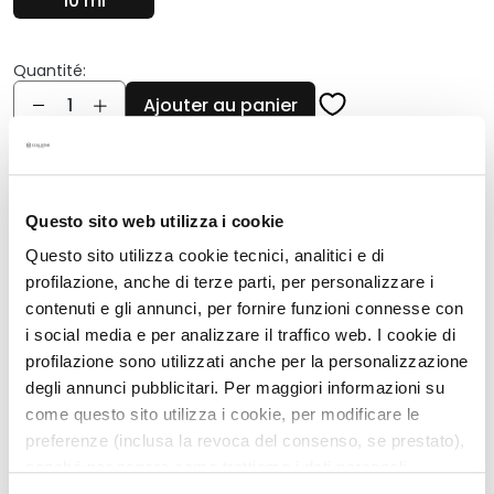
10 ml
q
u
e
Quantité:
s
Quantité
Ajouter au panier
N
e
t
Description
t
Questo sito web utilizza i cookie
o
Gouttes autobronzantes concentrées et
y
délicatement parfumées avec une texture
Questo sito utilizza cookie tecnici, analitici e di
magique
a
profilazione, anche di terze parti, per personalizzare i
n
Hâle doré, naturel et lumineux
contenuti e gli annunci, per fornire funzioni connesse con
t
i social media e per analizzare il traffico web. I cookie di
Effet modulable; plus de gouttes, plus de couleur
s
profilazione sono utilizzati anche per la personalizzazione
Action ultra-rapide: agit en moins d'une heure
e
degli annunci pubblicitari. Per maggiori informazioni su
t
Résultat uniforme, sans traces
come questo sito utilizza i cookie, per modificare le
d
Convient à toutes les carnations
preferenze (inclusa la revoca del consenso, se prestato),
e
10 ml
nonché per sapere come trattiamo i dati personali –
m
anche raccolti tramite cookie – può consultare