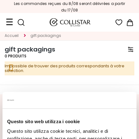
Les commandes reçues du 8/08 seront délivrées a partir
du 17/08
Mon
Accueil
gift packagings
Format
Voyage
gift packagings
0
PRODUITS
Nouveautés
Impossible de trouver des produits correspondants à votre
VISAGE
sélection.
C
A
T
E
INSCRIVEZ-VOUS À LA NEWSLETTER
G
O
Nouveautés, offres spéciales et contenus exclusifs vous
Questo sito web utilizza i cookie
R
attendent ! Recevez aussi votre offre de bienvenue :
20%
de réduction
sur votre première commande.
Questo sito utilizza cookie tecnici, analitici e di
I
profilazione, anche di terze parti, per personalizzare i