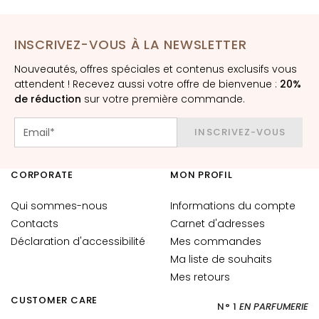
è
m
e
INSCRIVEZ-VOUS À LA NEWSLETTER
s
p
Nouveautés, offres spéciales et contenus exclusifs vous
attendent ! Recevez aussi votre offre de bienvenue :
20%
o
de réduction
sur votre première commande.
u
r
INSCRIVEZ-VOUS
l
e
v
CORPORATE
MON PROFIL
i
s
Qui sommes-nous
Informations du compte
a
Contacts
Carnet d'adresses
g
Déclaration d'accessibilité
Mes commandes
e
Ma liste de souhaits
C
Mes retours
o
CUSTOMER CARE
N° 1
EN PARFUMERIE
n