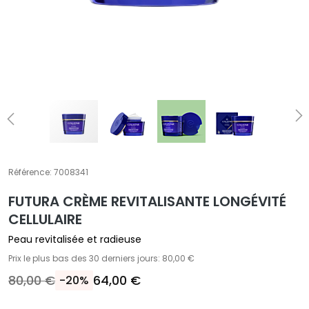
T
r
a
i
t
e
m
e
n
t
Référence:
7008341
s
s
FUTURA CRÈME REVITALISANTE LONGÉVITÉ
p
CELLULAIRE
é
Peau revitalisée et radieuse
c
Prix le plus bas des 30 derniers jours: 80,00 €
i
f
80,00 €
64,00 €
-20%
i