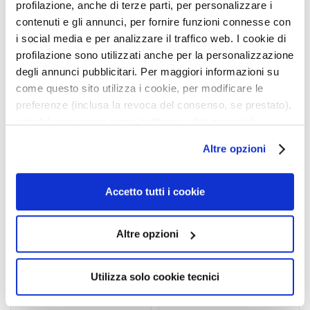
a
profilazione, anche di terze parti, per personalizzare i
q
contenuti e gli annunci, per fornire funzioni connesse con
u
i social media e per analizzare il traffico web. I cookie di
Informations de sécurité
i
profilazione sono utilizzati anche per la personalizzazione
l
degli annunci pubblicitari. Per maggiori informazioni su
l
come questo sito utilizza i cookie, per modificare le
a
Produits associés
preferenze (inclusa la revoca del consenso, se prestato),
n
nonché per sapere come trattiamo i dati personali –
t
anche raccolti tramite cookie – può consultare
s
uter
Ajouter
Ajoute
Altre opzioni
l’informativa cookie completa e l’informativa privacy
à
à
M
disponibili
qui
. Le ricordiamo che, qualora clicchi su
a
ma
ma
a
e
liste
liste
“Utilizza solo i cookie necessari”, non sarà installato
Accetto tutti i cookie
nvie
d’envie
d’envi
s
alcun cookie o altro strumento di tracciamento diverso da
q
quelli tecnici. Cliccando su “Accetto tutti i cookie”,
Altre opzioni
u
presterà il consenso all’installazione di tutti i cookie
e
utilizzati dal sito. Cliccando su “Altre opzioni”, potrà
s
scegliere, in modo più granulare, quali cookie
Utilizza solo cookie tecnici
e
autorizzare.
t