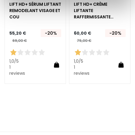
E
LIFT HD+ SÉRUM LIFTANT
LIFT HD+ CRÈME
x
REMODELANT VISAGE ET
LIFTANTE
f
COU
RAFFERMISSANTE
o
VISAGE ET COU
l
55,20 €
-20%
60,00 €
-20%
i
69,00 €
75,00 €
a
n
t
1,0
/5
1,0
/5
Ajouter au panier
Ajoute
s
1
1
reviews
reviews
uter au panier
S
é
r
u
m
s
C
r