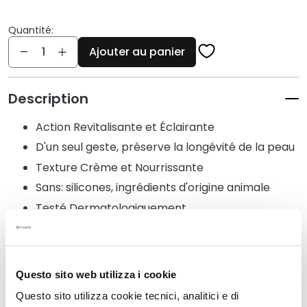
q
u
Quantité:
e
Quantité
s
Ajouter au panier
N
e
Description
t
t
Action Revitalisante et Éclairante
o
D'un seul geste, préserve la longévité de la peau
y
Texture Crème et Nourrissante
a
n
Sans: silicones, ingrédients d'origine animale
t
Testé Dermatologiquement
s
e
t
Détails
d
Questo sito web utilizza i cookie
e
m
Questo sito utilizza cookie tecnici, analitici e di
Mode d'emploi