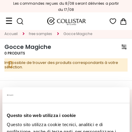
Les commandes reçues du 8/08 seront délivrées a partir
du 17/08
Mon
Accueil
free samples
Gocce Magiche
Format
Voyage
Gocce Magiche
0
PRODUITS
Nouveautés
Impossible de trouver des produits correspondants à votre
VISAGE
sélection.
C
A
T
E
INSCRIVEZ-VOUS À LA NEWSLETTER
G
O
Nouveautés, offres spéciales et contenus exclusifs vous
Questo sito web utilizza i cookie
R
attendent ! Recevez aussi votre offre de bienvenue :
20%
de réduction
sur votre première commande.
Questo sito utilizza cookie tecnici, analitici e di
I
profilazione, anche di terze parti, per personalizzare i