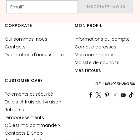
t
INSCRIVEZ-VOUS
o
u
r
CORPORATE
MON PROFIL
d
Qui sommes-nous
Informations du compte
e
Contacts
s
Carnet d'adresses
y
Déclaration d'accessibilité
Mes commandes
e
Ma liste de souhaits
u
Mes retours
x
CUSTOMER CARE
e
N° 1
EN PARFUMERIE
t
Paiements et sécurité
d
Délais et frais de livraison
e
Retours et
s
remboursements
l
Où est ma commande ?
è
Contacts E-Shop
v