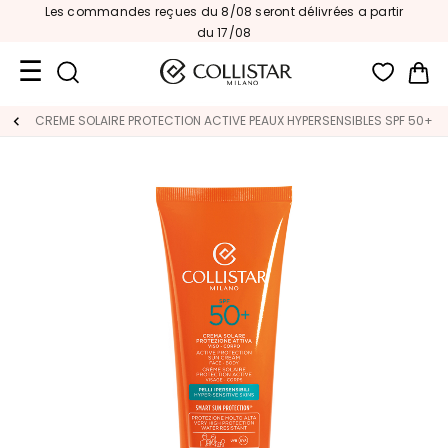
Les commandes reçues du 8/08 seront délivrées a partir
s
|
du 17/08
Mon
Format
CREME SOLAIRE PROTECTION ACTIVE PEAUX HYPERSENSIBLES SPF 50+
Voyage
Nouveautés
VISAGE
C
A
T
E
G
O
R
I