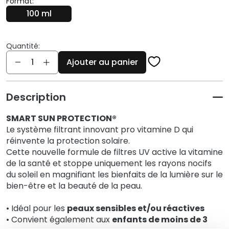
Format:
q
100 ml
u
e
s
Quantité:
Quantité
N
Ajouter au panier
e
t
t
Description
o
y
SMART SUN PROTECTION®
a
Le système filtrant innovant pro vitamine D qui
n
réinvente la protection solaire.
t
Cette nouvelle formule de filtres UV active la vitamine
s
de la santé et stoppe uniquement les rayons nocifs
du soleil en magnifiant les bienfaits de la lumière sur le
e
bien-être et la beauté de la peau.
t
d
• Idéal pour les
peaux sensibles et/ou réactives
e
•
Convient également aux
enfants
de moins de 3
m