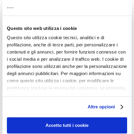
ans
a
•
SANS
parfum - colorants - silicones - alcool -
q
allergènes connus - huiles minérales et nickel*
u
•
Protection maximale
contre les coups de soleil et
i
les érythèmes
Questo sito web utilizza i cookie
l
•
Résistant à l'eau
l
Questo sito utilizza cookie tecnici, analitici e di
a
profilazione, anche di terze parti, per personalizzare i
n
Détails
contenuti e gli annunci, per fornire funzioni connesse con
t
i social media e per analizzare il traffico web. I cookie di
s
profilazione sono utilizzati anche per la personalizzazione
Un conseil supplémentaire
degli annunci pubblicitari. Per maggiori informazioni su
M
come questo sito utilizza i cookie, per modificare le
a
preferenze (inclusa la revoca del consenso, se prestato),
Mode d'emploi
s
nonché per sapere come trattiamo i dati personali –
q
anche raccolti tramite cookie – può consultare
u
Altre opzioni
Informations de sécurité
l’informativa cookie completa e l’informativa privacy
e
s
disponibili
qui
. Le ricordiamo che, qualora clicchi su
e
“Utilizza solo i cookie necessari”, non sarà installato
Accetto tutti i cookie
t
alcun cookie o altro strumento di tracciamento diverso da