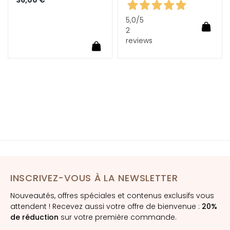
è
m
5,0
/5
Ajoute
e
2
s
reviews
uter au panier
Ajouter au panier
p
o
u
r
l
e
v
i
s
a
g
INSCRIVEZ-VOUS À LA NEWSLETTER
e
Nouveautés, offres spéciales et contenus exclusifs vous
C
attendent ! Recevez aussi votre offre de bienvenue :
20%
o
de réduction
sur votre première commande.
n