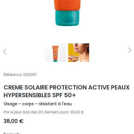
A
T
r
a
i
t
e
m
e
n
t
Référence:
K26097
s
CREME SOLAIRE PROTECTION ACTIVE PEAUX
s
p
HYPERSENSIBLES SPF 50+
é
Visage - corps - résistant à l'eau
c
Prix le plus bas des 30 derniers jours: 30,40 €
i
38,00 €
f
i