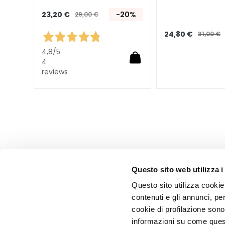
Collistar
23,20 €
-20%
29,00 €
Attivi Puri
24,80 €
31,00 €
Idro-attiva
4,8
/5
Rigenera
4
Lift HD+
reviews
Futura
Unica
NOT
CORPS
CATEGORIA
Crèmes et
Questo sito web utilizza i
huiles
Questo sito utilizza cookie 
Bain et Douche
contenuti e gli annunci, pe
Exfoliants Corps
cookie di profilazione sono
informazioni su come questo
Déodorants