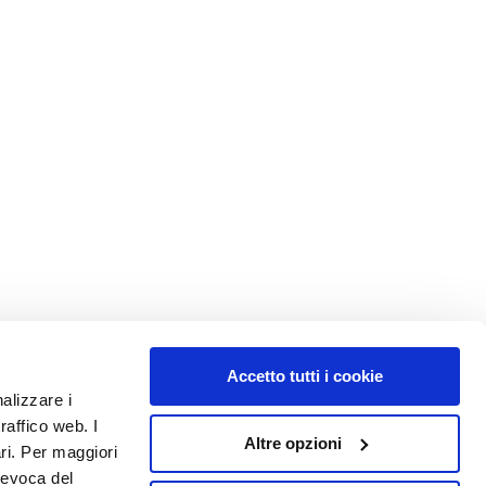
Accetto tutti i cookie
nalizzare i
raffico web. I
Altre opzioni
ari. Per maggiori
MON PROFIL
revoca del