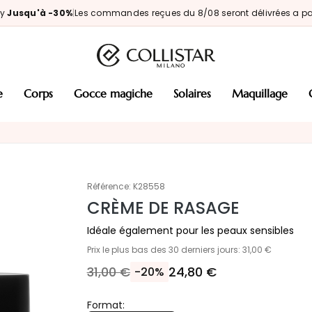
ay
Jusqu'à -30%
|
Les commandes reçues du 8/08 seront délivrées a par
e
corps
gocce magiche
solaires
maquillage
Référence:
K28558
CRÈME DE RASAGE
Idéale également pour les peaux sensibles
Prix le plus bas des 30 derniers jours: 31,00 €
31,00 €
24,80 €
-20%
Format: