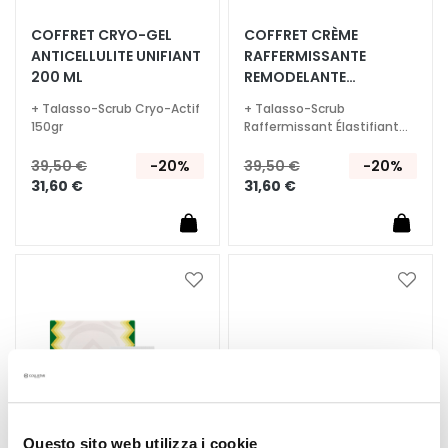
A
COFFRET CRYO-GEL
COFFRET CRÈME
T
ANTICELLULITE UNIFIANT
RAFFERMISSANTE​
r
200 ML
REMODELANTE
a
INTENSIVE 200ML
i
+ Talasso-Scrub Cryo-Actif
+ Talasso-Scrub
150gr
Raffermissant Élastifiant
t
150gr
e
39,50 €
-20%
39,50 €
-20%
m
31,60 €
31,60 €
e
n
t
s
Ajouter
Ajoute
s
à
à
p
ma
ma
é
liste
liste
c
d’envie
d’envi
i
f
i
Questo sito web utilizza i cookie