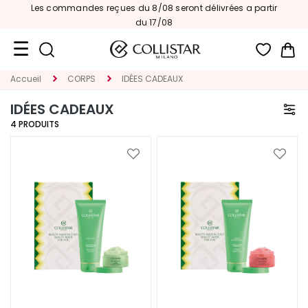
Les commandes reçues du 8/08 seront délivrées a partir
du 17/08
Mon
Accueil
CORPS
IDÉES CADEAUX
Format
Voyage
IDÉES CADEAUX
4
PRODUITS
Nouveautés
VISAGE
Ajouter
Ajoute
à
à
C
ma
ma
A
liste
liste
T
d’envie
d’envi
E
G
O
R
I