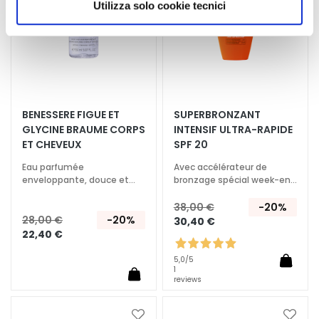
Utilizza solo cookie tecnici
g
autorizzare.
e
H
y
d
r
BENESSERE FIGUE ET
SUPERBRONZANT
a
GLYCINE BRAUME CORPS
INTENSIF ULTRA-RAPIDE
t
ET CHEVEUX
SPF 20
a
Eau parfumée
Avec accélérateur de
t
enveloppante, douce et
bronzage spécial week-end
i
délicatement épicée
et soleil peu intense
o
38,00 €
-20%
28,00 €
-20%
n
30,40 €
22,40 €
L
5,0
/5
i
1
f
reviews
t
i