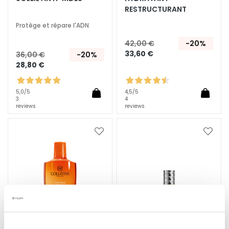
RESTRUCTURANT
e
s
Protège et répare l'ADN
E
42,00 €
-20%
S
33,60 €
36,00 €
-20%
I
28,80 €
G
E
5,0
/5
4,5
/5
N
3
4
reviews
reviews
Z
A
Ajouter
Ajoute
G
à
à
o
ma
ma
c
liste
liste
d’envie
d’envi
c
e
M
a
g