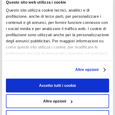
Questo sito web utilizza i cookie
i
c
Questo sito utilizza cookie tecnici, analitici e di
h
profilazione, anche di terze parti, per personalizzare i
DOUCHE-SHAMPOOING
BENESSERE NÉROLI ET
e
contenuti e gli annunci, per fornire funzioni connesse con
APRES-SOLEIL
IMMORTELLE PARFUM
C
HYDRATANT INTENSIF
CORPS
i social media e per analizzare il traffico web. I cookie di
o
profilazione sono utilizzati anche per la personalizzazione
Parfum corporel hespéridé
l
degli annunci pubblicitari. Per maggiori informazioni su
vif et aromatique
l
come questo sito utilizza i cookie, per modificare le
31,00 €
-20%
50,00 €
-20%
i
preferenze (inclusa la revoca del consenso, se prestato),
24,80 €
40,00 €
s
nonché per sapere come trattiamo i dati personali –
t
anche raccolti tramite cookie – può consultare
a
Altre opzioni
4,5
/5
l’informativa cookie completa e l’informativa privacy
2
r
reviews
disponibili
qui
. Le ricordiamo che, qualora clicchi su
“Utilizza solo i cookie necessari”, non sarà installato
A
Accetto tutti i cookie
n
alcun cookie o altro strumento di tracciamento diverso da
Ajouter
Ajoute
t
quelli tecnici. Cliccando su “Accetto tutti i cookie”,
à
à
Altre opzioni
ma
ma
i
presterà il consenso all’installazione di tutti i cookie
liste
liste
-
utilizzati dal sito. Cliccando su “Altre opzioni”, potrà
d’envie
d’envi
Â
scegliere, in modo più granulare, quali cookie