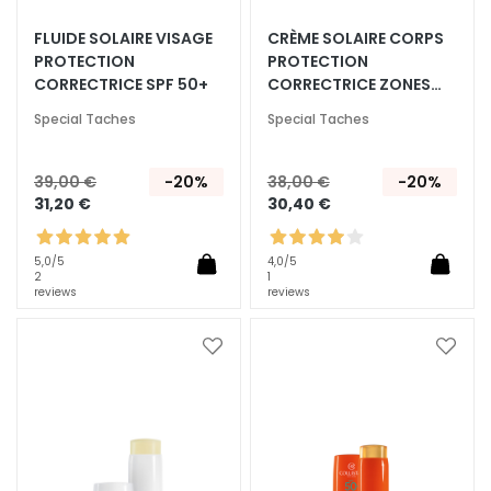
T
FLUIDE SOLAIRE VISAGE
CRÈME SOLAIRE CORPS
PROTECTION
PROTECTION
r
CORRECTRICE SPF 50+
CORRECTRICE ZONES
a
SPÉCIFIQUES SPF 50+
i
Special Taches
Special Taches
t
e
39,00 €
-20%
38,00 €
-20%
m
31,20 €
30,40 €
e
n
t
5,0
/5
4,0
/5
2
1
s
reviews
reviews
s
p
Ajouter
Ajoute
é
à
à
c
ma
ma
i
liste
liste
f
d’envie
d’envi
i