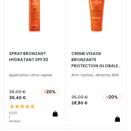
a
d’envie
d’envi
q
u
i
l
l
a
n
SPRAY BRONZANT
CREME VISAGE
t
HYDRATANT SPF30
BRONZANTE
s
PROTECTION GLOBALE
ANTI-AGE SPF 30
M
Application ultra-rapide
Anti-taches, défense ADN
a
s
38,00 €
-20%
q
36,00 €
-20%
30,40 €
u
28,80 €
e
s
5,0
/5
1
e
reviews
t