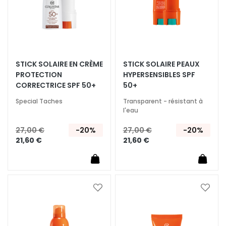
q
u
e
s
N
STICK SOLAIRE EN CRÈME
STICK SOLAIRE PEAUX
e
PROTECTION
HYPERSENSIBLES SPF
t
CORRECTRICE SPF 50+
50+
t
o
Special Taches
Transparent - résistant à
l'eau
y
a
27,00 €
-20%
27,00 €
-20%
n
21,60 €
21,60 €
t
s
e
t
Ajouter
Ajoute
d
à
à
e
ma
ma
m
liste
liste