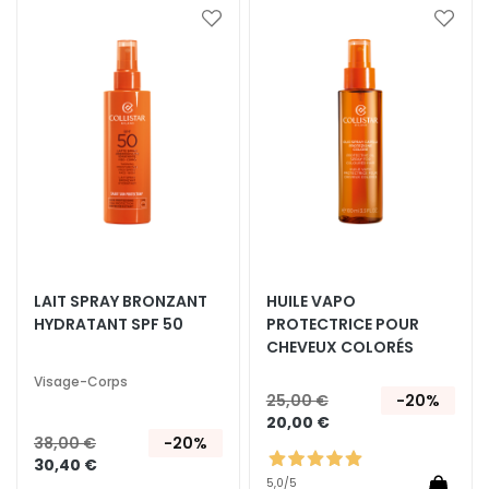
E
Ajouter
Ajoute
x
à
à
f
ma
ma
o
liste
liste
l
d’envie
d’envi
i
a
n
t
s
S
é
LAIT SPRAY BRONZANT
HUILE VAPO
HYDRATANT SPF 50
PROTECTRICE POUR
r
CHEVEUX COLORÉS
u
m
Visage-Corps
25,00 €
-20%
s
20,00 €
C
38,00 €
-20%
30,40 €
r
5,0
/5