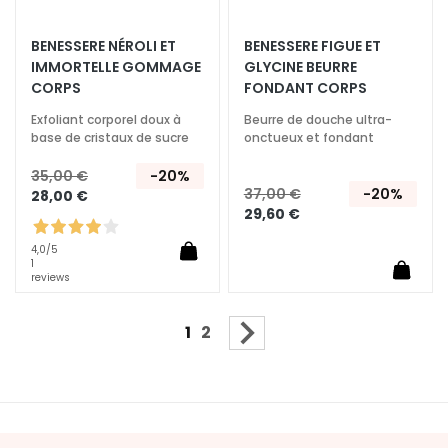
s
BENESSERE NÉROLI ET
BENESSERE FIGUE ET
P
IMMORTELLE GOMMAGE
GLYCINE BEURRE
e
CORPS
FONDANT CORPS
a
Exfoliant corporel doux à
Beurre de douche ultra-
u
base de cristaux de sucre
onctueux et fondant
x
M
35,00 €
-20%
i
37,00 €
-20%
28,00 €
29,60 €
x
t
4,0
/5
e
1
reviews
s
e
Page
t
Vous lisez actuellement la pag
Page
Page
Suivant
1
2
G
r
a
s
s