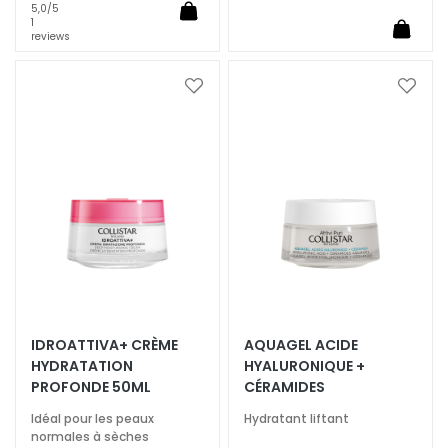
5,0
/5
y
1
a
reviews
l
u
Ajouter
Ajoute
r
à
à
o
ma
ma
n
liste
liste
i
d’envie
d’envi
q
u
e
P
r
o
IDROATTIVA+ CRÈME
AQUAGEL ACIDE
t
HYDRATATION
HYALURONIQUE +
e
PROFONDE 50ML
CÉRAMIDES
z
i
Idéal pour les peaux
Hydratant liftant
normales à sèches
o