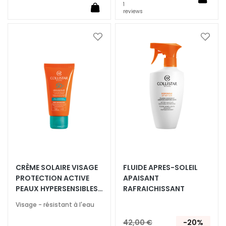
è
1
reviews
m
e
s
Ajouter
Ajoute
p
à
à
o
ma
ma
liste
liste
u
d’envie
d’envi
r
l
e
v
i
s
a
g
CRÈME SOLAIRE VISAGE
FLUIDE APRES-SOLEIL
e
PROTECTION ACTIVE
APAISANT
PEAUX HYPERSENSIBLES
RAFRAICHISSANT
C
SPF 50+
Visage - résistant à l'eau
o
n
42,00 €
-20%