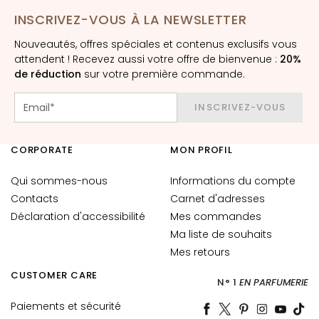
e
INSCRIVEZ-VOUS À LA NEWSLETTER
s
Nouveautés, offres spéciales et contenus exclusifs vous
T
attendent ! Recevez aussi votre offre de bienvenue :
20%
a
de réduction
sur votre première commande.
c
h
INSCRIVEZ-VOUS
e
s
CORPORATE
MON PROFIL
C
u
Qui sommes-nous
Informations du compte
t
Contacts
Carnet d'adresses
a
Déclaration d'accessibilité
Mes commandes
n
Ma liste de souhaits
é
Mes retours
e
s
CUSTOMER CARE
N° 1
EN PARFUMERIE
P
Paiements et sécurité
e