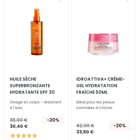
Ajouter
Ajoute
n
à
à
g
ma
ma
liste
liste
L
d’envie
d’envi
u
m
i
n
o
s
i
HUILE SÈCHE
IDROATTIVA+ CRÈME-
t
SUPERBRONZANTE
GEL HYDRATATION
é
HYDRATANTE SPF 30
FRAÎCHE 50ML
A
Visage et corps - résistant
Idéal pour les peaux
c
à l'eau
normales à mixtes
i
38,00 €
-20%
d
42,00 €
-20%
30,40 €
e
33,60 €
H