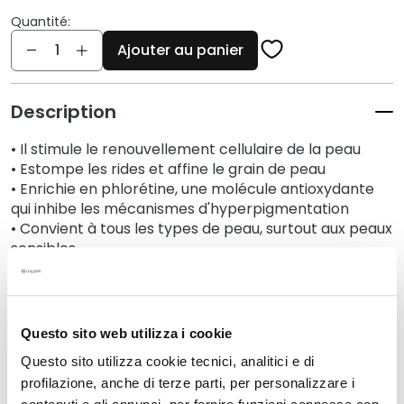
q
Quantité:
u
Quantité
e
Ajouter au panier
s
N
Description
e
t
• Il stimule le renouvellement cellulaire de la peau
t
• Estompe les rides et affine le grain de peau
o
• Enrichie en phlorétine, une molécule antioxydante
y
qui inhibe les mécanismes d'hyperpigmentation
a
• Convient à tous les types de peau, surtout aux peaux
n
sensibles
t
s
Détails
e
t
Questo sito web utilizza i cookie
d
Un conseil supplémentaire
Questo sito utilizza cookie tecnici, analitici e di
e
profilazione, anche di terze parti, per personalizzare i
m