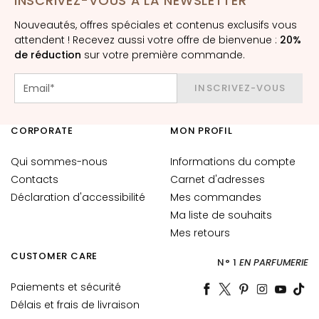
INSCRIVEZ-VOUS À LA NEWSLETTER
è
m
Nouveautés, offres spéciales et contenus exclusifs vous
e
attendent ! Recevez aussi votre offre de bienvenue :
20%
de réduction
s
sur votre première commande.
p
o
INSCRIVEZ-VOUS
u
r
CORPORATE
MON PROFIL
l
e
Qui sommes-nous
Informations du compte
v
Contacts
Carnet d'adresses
i
Déclaration d'accessibilité
Mes commandes
s
Ma liste de souhaits
a
Mes retours
g
e
CUSTOMER CARE
N° 1
EN PARFUMERIE
C
Paiements et sécurité
o
Délais et frais de livraison
n