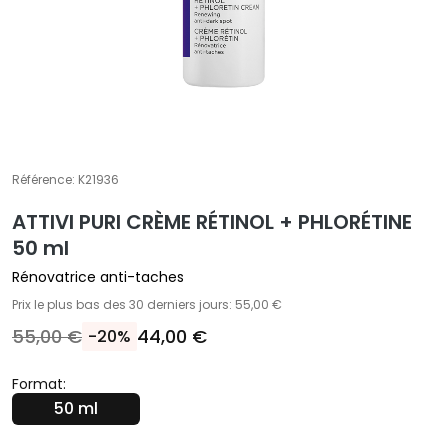
A
T
r
a
i
t
e
m
Référence:
K21936
e
ATTIVI PURI CRÈME RÉTINOL + PHLORÉTINE
n
50 ml
t
s
Rénovatrice anti-taches
s
Prix le plus bas des 30 derniers jours: 55,00 €
p
55,00 €
44,00 €
-20%
é
c
i
Format:
f
50 ml
i