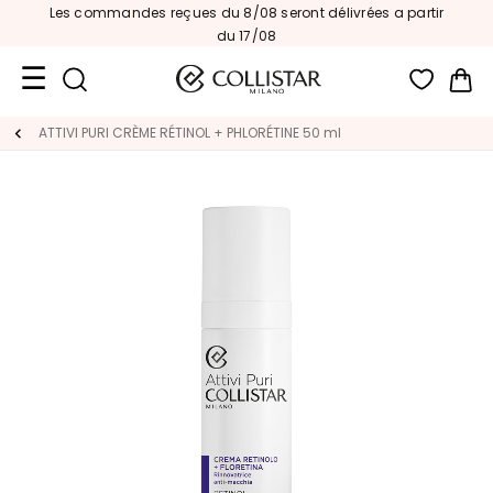
Les commandes reçues du 8/08 seront délivrées a partir
du 17/08
Mon
Format
ATTIVI PURI CRÈME RÉTINOL + PHLORÉTINE 50 ml
Voyage
Nouveautés
VISAGE
C
A
T
E
G
O
R
I