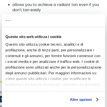
allows you to achieve a radiant tan even if you
k
don't tan easily
s
a
recommended to protect capillaries, dark spots,
n
moles and tattoos
d
E
Questo sito web utilizza i cookie
x
Details
f
Questo sito utilizza cookie tecnici, analitici e di
o
profilazione, anche di terze parti, per personalizzare i
l
How to use
contenuti e gli annunci, per fornire funzioni connesse con
i
i social media e per analizzare il traffico web. I cookie di
a
profilazione sono utilizzati anche per la personalizzazione
Safety information
t
degli annunci pubblicitari. Per maggiori informazioni su
o
come questo sito utilizza i cookie, per modificare le
r
preferenze (inclusa la revoca del consenso, se prestato),
s
nonché per sapere come trattiamo i dati personali –
5,0
/5
anche raccolti tramite cookie – può consultare
F
Altre opzioni
a
l’informativa cookie completa e l’informativa privacy