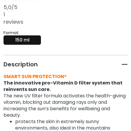
k
5,0
/5
s
1
a
reviews
n
d
Format:
E
150 ml
x
f
o
Description
l
i
SMART SUN PROTECTION®
a
The innovative pro-Vitamin D filter system that
t
reinvents sun care.
o
The new UV filter formula activates the health-giving
r
vitamin, blocking out damaging rays only and
s
increasing the sun’s benefits for wellbeing and
beauty.
M
protects the skin in extremely sunny
a
environments, also ideal in the mountains
s