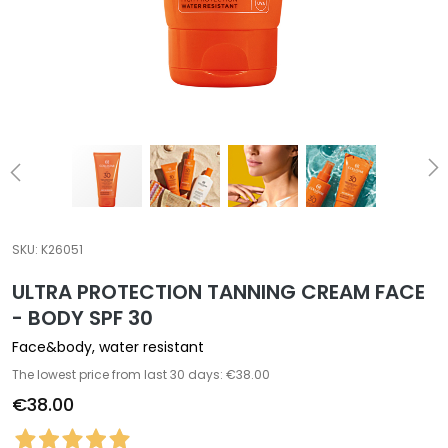
a
l
t
i
e
s
C
l
e
a
SKU:
K26051
n
ULTRA PROTECTION TANNING CREAM FACE
s
e
- BODY SPF 30
r
Face&body, water resistant
s
The lowest price from last 30 days: €38.00
M
€38.00
a
s