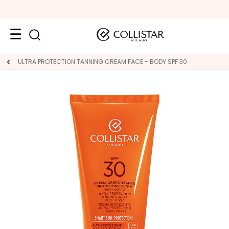
Face
ULTRA PROTECTION TANNING CREAM FACE - BODY SPF 30
C
A
T
E
G
O
R
Y
S
p
e
c
i