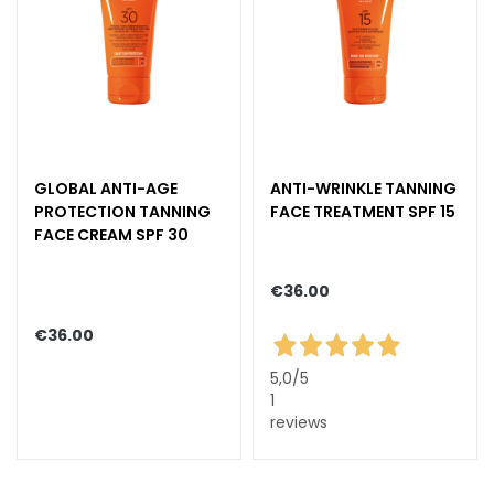
n
t
o
u
r
N
E
GLOBAL ANTI-AGE
ANTI-WRINKLE TANNING
E
PROTECTION TANNING
FACE TREATMENT SPF 15
D
FACE CREAM SPF 30
G
€36.00
o
c
€36.00
c
e
5,0
/5
M
1
a
reviews
g
i