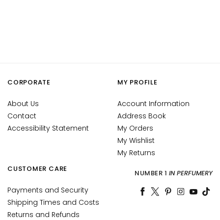
c
h
e
A
n
t
i
CORPORATE
MY PROFILE
-
a
About Us
Account Information
g
Contact
Address Book
e
Accessibility Statement
My Orders
H
My Wishlist
y
My Returns
d
CUSTOMER CARE
NUMBER 1
IN PERFUMERY
r
a
Payments and Security
t
Shipping Times and Costs
i
Returns and Refunds
o