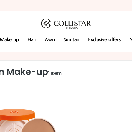
make up
hair
man
sun tan
exclusive offers
n Make-up
1
Item