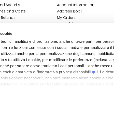
nd Security
Account Information
mes and Costs
Address Book
 Refunds
My Orders
 Order?
My Wishlist
tact
My Returns
 cookie
Conditions
tecnici, analitici e di profilazione, anche di terze parti, per perso
ilance Information
r fornire funzioni connesse con i social media e per analizzare il t
tion
 utilizzati anche per la personalizzazione degli annunci pubblicit
 sito utilizza i cookie, per modificare le preferenze (inclusa la 
nché per sapere come trattiamo i dati personali – anche raccolti
a cookie completa e l’informativa privacy disponibili
qui
. Le rico
a solo i cookie necessari”, non sarà installato alcun cookie o altr
lli tecnici. Cliccando su “Accetto tutti i cookie”, presterà il con
ano - Italy - Capitale Sociale euro 1.050.000,00 interamente versato - C.F. - R.I. Milan
direzione e coordinamento di Bolton Group s.r.l.
cookie utilizzati dal sito. Cliccando su “Altre opzioni”, potrà scegli
orizzare.