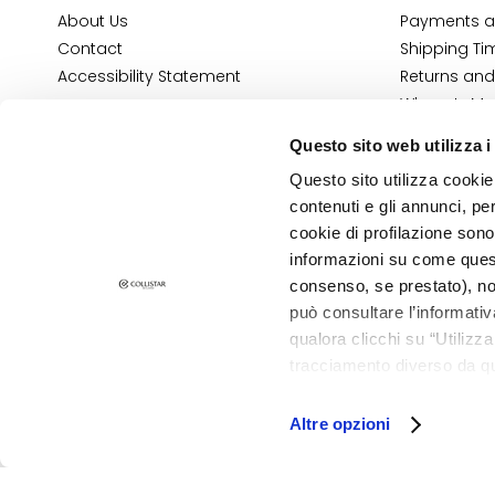
Combination
About Us
Payments a
and Oily Skin
Contact
Shipping Ti
Dark spots
Accessibility Statement
Returns and
Dull skin and
Where Is My
discolouration
E-Shop Con
Questo sito web utilizza i
Terms and 
Sensitive skin
Questo sito utilizza cookie 
Cosmetovig
Wrinkles
contenuti e gli annunci, pe
VTO Informa
Loss of tone
cookie di profilazione sono
and
informazioni su come questo
PRIVACY AND COOKIE POLICY
consenso, se prestato), no
compactness
LEGAL NOTICE
STORE LOCATOR
può consultare l’informativ
LINES
qualora clicchi su “Utilizz
Gocce
tracciamento diverso da que
©2026 Collistar S.p.A. con Socio Unico, via G.B. Pirelli, 19 - 20124 Mil
Magiche
all’installazione di tutti i 
Attivi Puri
granulare, quali cookie aut
Altre opzioni
Idro Attiva
Rigenera