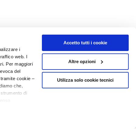
Accetto tutti i cookie
NUMBER 1
IN PERFUMERY
nalizzare i
raffico web. I
Altre opzioni
ari. Per maggiori
revoca del
 tramite cookie –
Utilizza solo cookie tecnici
rdiamo che,
o strumento di
senso
o - P.I. 10267000155 - R.E.A MI1361408 - Società soggetta all'attività di
ere, in modo più