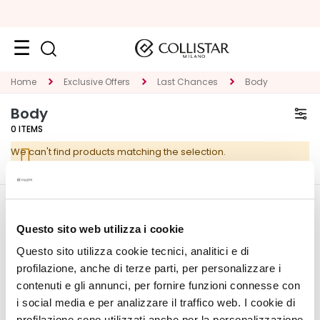
Face
Home
Exclusive Offers
Last Chances
Body
C
Body
A
0
ITEMS
T
We can't find products matching the selection.
E
G
O
R
CORPORATE
MY PROFILE
Y
Questo sito web utilizza i cookie
About Us
Account Information
Questo sito utilizza cookie tecnici, analitici e di
S
Contact
Address Book
p
profilazione, anche di terze parti, per personalizzare i
Accessibility Statement
My Orders
e
contenuti e gli annunci, per fornire funzioni connesse con
My Wishlist
c
i social media e per analizzare il traffico web. I cookie di
My Returns
i
profilazione sono utilizzati anche per la personalizzazione