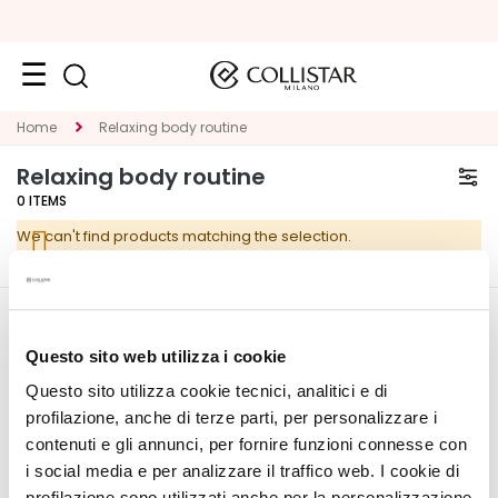
Face
Home
Relaxing body routine
C
Relaxing body routine
A
0
ITEMS
T
We can't find products matching the selection.
E
G
O
R
CORPORATE
MY PROFILE
Y
Questo sito web utilizza i cookie
About Us
Account Information
Questo sito utilizza cookie tecnici, analitici e di
S
Contact
Address Book
p
profilazione, anche di terze parti, per personalizzare i
Accessibility Statement
My Orders
e
contenuti e gli annunci, per fornire funzioni connesse con
My Wishlist
c
i social media e per analizzare il traffico web. I cookie di
My Returns
i
profilazione sono utilizzati anche per la personalizzazione