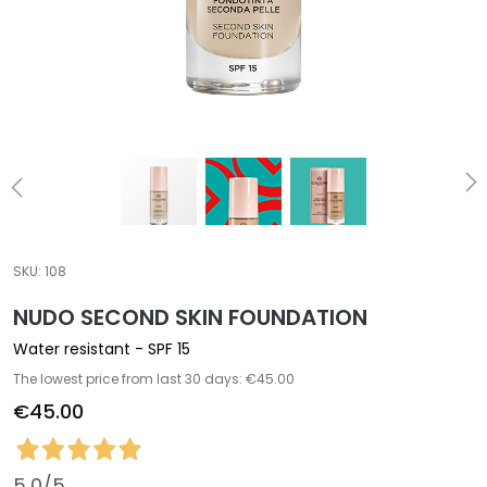
a
l
t
i
e
s
C
l
e
a
SKU:
108
n
NUDO SECOND SKIN FOUNDATION
s
e
Water resistant - SPF 15
r
The lowest price from last 30 days: €45.00
s
€45.00
M
a
s
5,0
/5