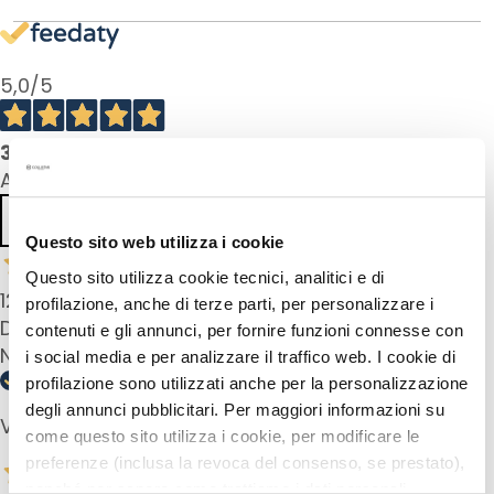
k
s
a
5,0
/5
n
d
E
3
product reviews
x
All reviews >
f
Previous
Next
o
Questo sito web utilizza i cookie
l
i
Questo sito utilizza cookie tecnici, analitici e di
12 Oct 2025
a
profilazione, anche di terze parti, per personalizzare i
Das ist im Moment mein Lieblings Make-up.
t
contenuti e gli annunci, per fornire funzioni connesse con
o
Natürlich und dennoch anhaltend.
i social media e per analizzare il traffico web. I cookie di
r
profilazione sono utilizzati anche per la personalizzazione
s
degli annunci pubblicitari. Per maggiori informazioni su
Verified buyer
come questo sito utilizza i cookie, per modificare le
F
preferenze (inclusa la revoca del consenso, se prestato),
a
nonché per sapere come trattiamo i dati personali –