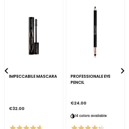
n
t
o
u
r
N
E
E
D
G
IMPECCABILE MASCARA
PROFESSIONALE EYE
o
PENCIL
c
c
e
M
€24.00
€32.00
a
14 colors available
g
i