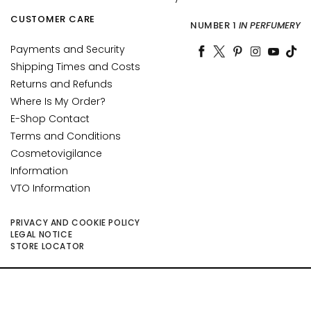
n
CUSTOMER CARE
NUMBER 1
IN PERFUMERY
L
Payments and Security
i
Shipping Times and Costs
f
Returns and Refunds
t
Where Is My Order?
i
E-Shop Contact
n
Terms and Conditions
g
Cosmetovigilance
B
Information
r
VTO Information
i
g
PRIVACY AND COOKIE POLICY
h
LEGAL NOTICE
t
STORE LOCATOR
e
n
©2026 Collistar S.p.A. con Socio Unico, via G.B. Pirelli, 19 - 20124 Milano - Italy
i
- Capitale Sociale euro 1.050.000,00 interamente versato - C.F. - R.I. Milano -
n
P.I. 10267000155 - R.E.A MI1361408 - Società soggetta all'attività di direzione