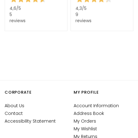
c
h
4,6
/5
4,3
/5
5
9
e
reviews
reviews
A
n
t
i
-
a
g
e
H
CORPORATE
MY PROFILE
y
d
About Us
Account Information
r
Contact
Address Book
a
Accessibility Statement
My Orders
t
My Wishlist
i
My Returns
o