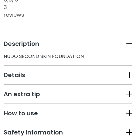
k
3
s
reviews
a
n
d
E
Description
x
f
NUDO SECOND SKIN FOUNDATION
o
l
Details
i
a
t
An extra tip
o
r
s
How to use
M
a
Safety information
s