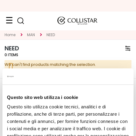
Face
Home
MAN
NEED
C
NEED
A
0
ITEMS
T
We can't find products matching the selection.
E
G
O
R
CORPORATE
MY PROFILE
Y
Questo sito web utilizza i cookie
About Us
Account Information
Questo sito utilizza cookie tecnici, analitici e di
S
Contact
Address Book
p
profilazione, anche di terze parti, per personalizzare i
Accessibility Statement
My Orders
e
contenuti e gli annunci, per fornire funzioni connesse con
My Wishlist
c
i social media e per analizzare il traffico web. I cookie di
My Returns
i
profilazione sono utilizzati anche per la personalizzazione