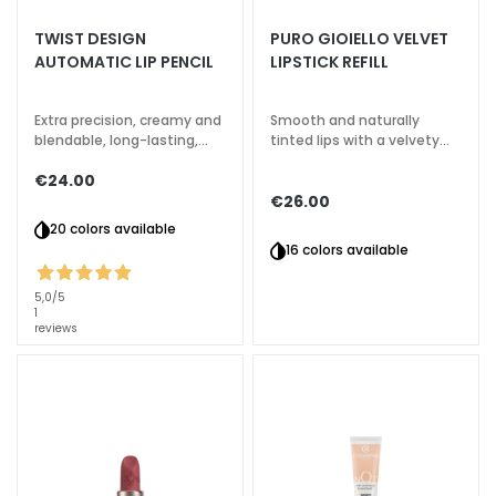
a
TWIST DESIGN
PURO GIOIELLO VELVET
l
AUTOMATIC LIP PENCIL
LIPSTICK REFILL
t
i
Extra precision, creamy and
Smooth and naturally
e
blendable, long-lasting,
tinted lips with a velvety
s
waterproof
effect
€24.00
C
€26.00
l
20 colors available
e
16 colors available
a
n
5,0
/5
1
s
reviews
e
r
s
M
a
s