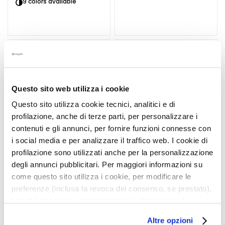
c
9 colors available
e
c
r
e
a
m
s
Questo sito web utilizza i cookie
E
Questo sito utilizza cookie tecnici, analitici e di
y
profilazione, anche di terze parti, per personalizzare i
e
contenuti e gli annunci, per fornire funzioni connesse con
a
i social media e per analizzare il traffico web. I cookie di
n
profilazione sono utilizzati anche per la personalizzazione
d
degli annunci pubblicitari. Per maggiori informazioni su
L
come questo sito utilizza i cookie, per modificare le
i
NOT GRANITA SCRUB
UNICO LIPSTICK
preferenze (inclusa la revoca del consenso, se prestato),
p
nonché per sapere come trattiamo i dati personali –
C
anche raccolti tramite cookie – può consultare
o
Exfoliates, hydrates,
Full colour - perfect wear
Altre opzioni
l’informativa cookie completa e l’informativa privacy