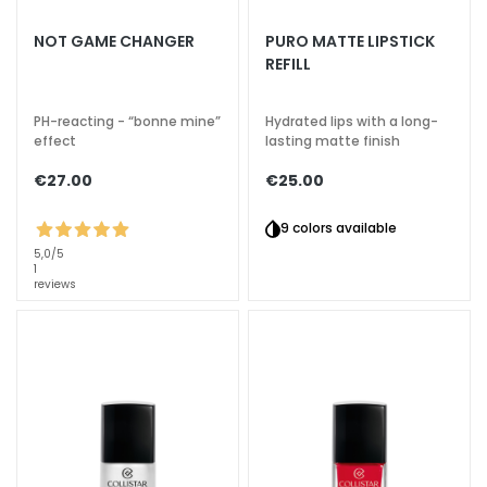
c
h
NOT GAME CHANGER
PURO MATTE LIPSTICK
e
REFILL
A
n
PH-reacting - “bonne mine”
Hydrated lips with a long-
effect
lasting matte finish
t
i
€27.00
€25.00
-
a
9 colors available
g
5,0
/5
e
1
reviews
H
y
d
r
a
t
i
o