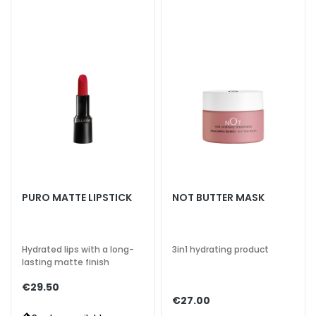
k
s
a
n
d
E
x
f
o
l
i
a
PURO MATTE LIPSTICK
NOT BUTTER MASK
t
o
r
Hydrated lips with a long-
3in1 hydrating product
s
lasting matte finish
F
€29.50
€27.00
a