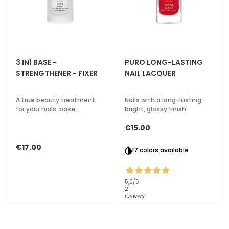
n
L
i
f
3 IN1 BASE -
PURO LONG-LASTING
t
STRENGTHENER - FIXER
NAIL LACQUER
i
n
g
A true beauty treatment
Nails with a long-lasting
for your nails: base,
bright, glossy finish.
strengthener, fixer
B
€15.00
r
i
€17.00
17 colors available
g
h
t
5,0
/5
2
e
reviews
n
i
n