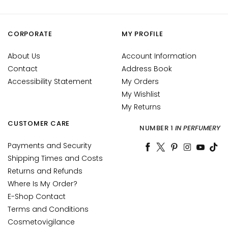
g
A
CORPORATE
MY PROFILE
c
i
About Us
Account Information
d
Contact
Address Book
o
Accessibility Statement
My Orders
i
My Wishlist
a
My Returns
l
u
CUSTOMER CARE
NUMBER 1
IN PERFUMERY
r
o
Payments and Security
n
Shipping Times and Costs
i
Returns and Refunds
c
Where Is My Order?
o
E-Shop Contact
Terms and Conditions
P
Cosmetovigilance
r