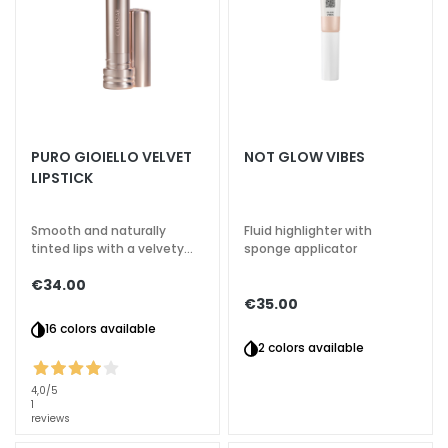
k
s
a
n
d
E
x
PURO GIOIELLO VELVET
NOT GLOW VIBES
f
LIPSTICK
o
l
Smooth and naturally
Fluid highlighter with
i
tinted lips with a velvety
sponge applicator
effect
a
€34.00
t
€35.00
o
16 colors available
r
2 colors available
s
4,0
/5
M
1
reviews
a
s