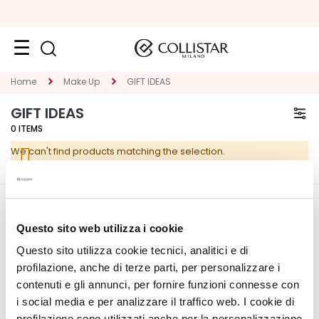
Face
Home
Make Up
GIFT IDEAS
C
GIFT IDEAS
A
0
ITEMS
T
We can't find products matching the selection.
E
G
O
R
CORPORATE
MY PROFILE
Y
Questo sito web utilizza i cookie
About Us
Account Information
Questo sito utilizza cookie tecnici, analitici e di
S
Contact
Address Book
p
profilazione, anche di terze parti, per personalizzare i
Accessibility Statement
My Orders
e
contenuti e gli annunci, per fornire funzioni connesse con
My Wishlist
c
i social media e per analizzare il traffico web. I cookie di
My Returns
i
profilazione sono utilizzati anche per la personalizzazione