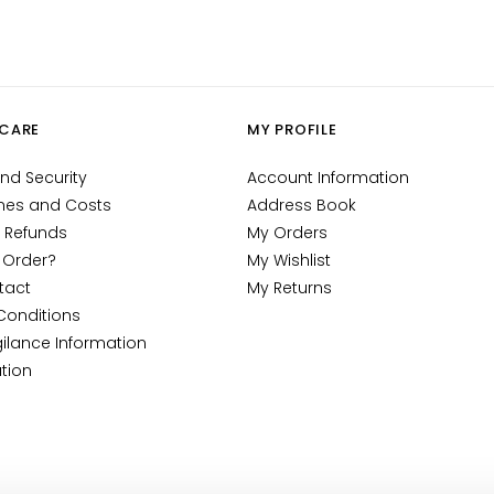
CARE
MY PROFILE
nd Security
Account Information
mes and Costs
Address Book
 Refunds
My Orders
 Order?
My Wishlist
tact
My Returns
Conditions
ilance Information
tion