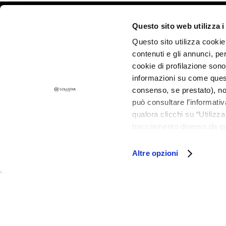
Combination
and Oily Skin
©2026 Collistar S.p.A. con Socio Unico, via G.B. Pirelli, 19 - 20124 Mil
Questo sito web utilizza i
Dark spots
Questo sito utilizza cookie 
Dull skin and
contenuti e gli annunci, pe
discolouration
cookie di profilazione sono
Sensitive skin
informazioni su come questo
Wrinkles
consenso, se prestato), no
può consultare l’informativ
Loss of tone
qualora clicchi su “Utilizz
and
tracciamento diverso da que
compactness
all’installazione di tutti i 
LINES
granulare, quali cookie aut
Altre opzioni
Gocce
Magiche
Attivi Puri
Idro Attiva
Rigenera