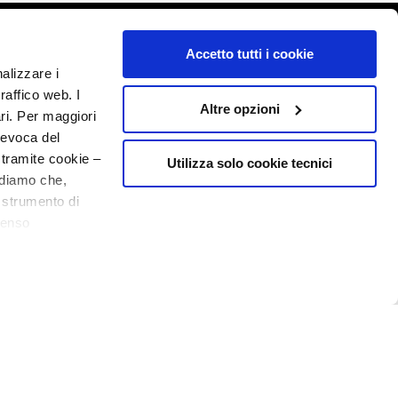
o - P.I. 10267000155 - R.E.A MI1361408 - Società soggetta all'attività di
Accetto tutti i cookie
nalizzare i
raffico web. I
Altre opzioni
ari. Per maggiori
revoca del
 tramite cookie –
Utilizza solo cookie tecnici
rdiamo che,
o strumento di
senso
ere, in modo più