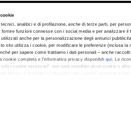
ano - Italy - Capitale Sociale euro 1.050.000,00 interamente versato - C.F. - R.I. Milan
direzione e coordinamento di Bolton Group s.r.l.
 cookie
tecnici, analitici e di profilazione, anche di terze parti, per perso
r fornire funzioni connesse con i social media e per analizzare il t
 utilizzati anche per la personalizzazione degli annunci pubblicit
 sito utilizza i cookie, per modificare le preferenze (inclusa la 
nché per sapere come trattiamo i dati personali – anche raccolti
a cookie completa e l’informativa privacy disponibili
qui
. Le rico
a solo i cookie necessari”, non sarà installato alcun cookie o altr
lli tecnici. Cliccando su “Accetto tutti i cookie”, presterà il con
cookie utilizzati dal sito. Cliccando su “Altre opzioni”, potrà scegli
orizzare.