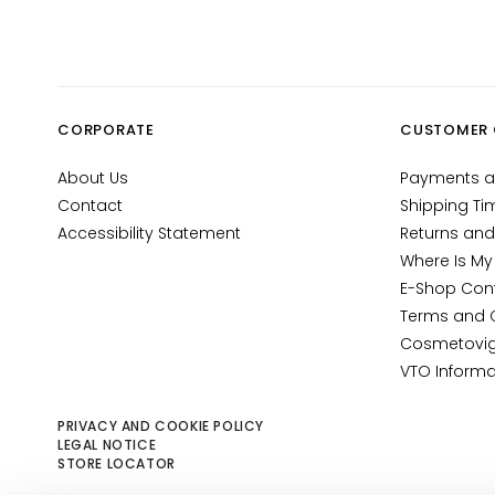
NEED
Gocce
Magiche
Anti-age
CORPORATE
CUSTOMER 
Hydration
Lifting
About Us
Payments a
Brightening
Contact
Shipping Ti
Accessibility Statement
Returns and
Acido
Where Is My
ialuronico
E-Shop Con
Protezione
Terms and 
UV viso
Cosmetovig
Retinol
VTO Informa
SOLUTIONS
PRIVACY AND COOKIE POLICY
FOR
LEGAL NOTICE
Dry skin
STORE LOCATOR