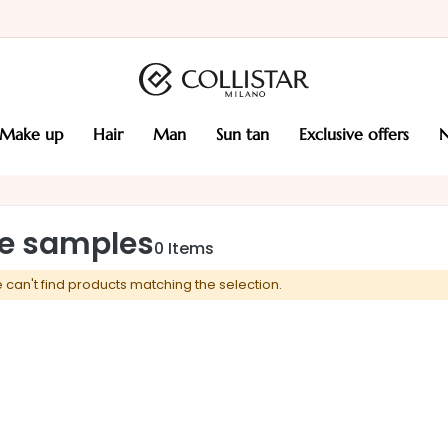
make up
hair
man
sun tan
exclusive offers
ee samples
0
Items
 can't find products matching the selection.