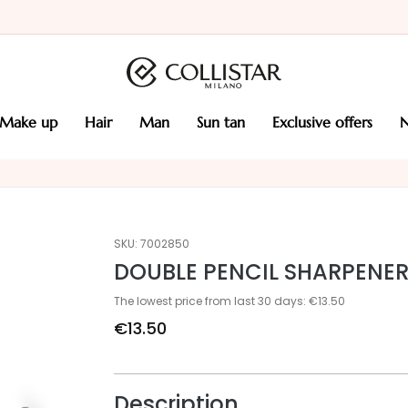
make up
hair
man
sun tan
exclusive offers
SKU:
7002850
DOUBLE PENCIL SHARPENE
The lowest price from last 30 days: €13.50
€13.50
Description