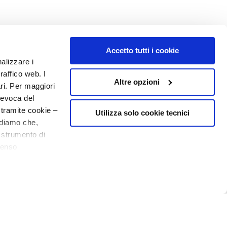
Accetto tutti i cookie
nalizzare i
raffico web. I
Altre opzioni
ari. Per maggiori
revoca del
 tramite cookie –
Utilizza solo cookie tecnici
rdiamo che,
o strumento di
senso
ere, in modo più
NUMBER 1
IN PERFUMERY