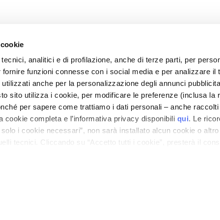
 cookie
tecnici, analitici e di profilazione, anche di terze parti, per perso
r fornire funzioni connesse con i social media e per analizzare il t
CARE
MY PROFILE
 utilizzati anche per la personalizzazione degli annunci pubblicit
nd Security
Account Information
 sito utilizza i cookie, per modificare le preferenze (inclusa la 
mes and Costs
Address Book
nché per sapere come trattiamo i dati personali – anche raccolti
a cookie completa e l’informativa privacy disponibili
qui
. Le rico
 Refunds
My Orders
a solo i cookie necessari”, non sarà installato alcun cookie o altr
 Order?
My Wishlist
lli tecnici. Cliccando su “Accetto tutti i cookie”, presterà il con
tact
My Returns
cookie utilizzati dal sito. Cliccando su “Altre opzioni”, potrà scegli
Conditions
orizzare.
ilance Information
tion