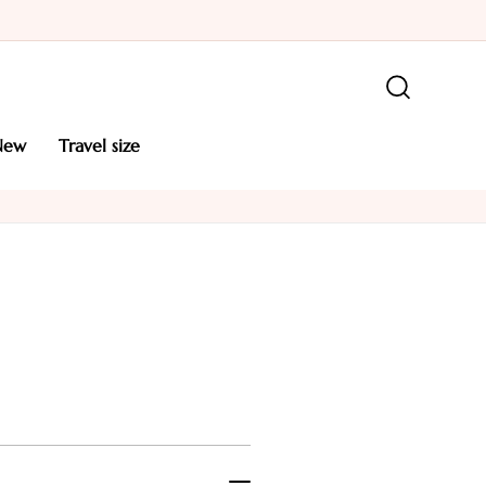
new
travel size
R