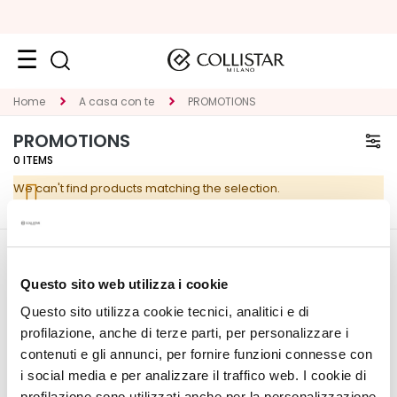
Face
Home
A casa con te
PROMOTIONS
C
PROMOTIONS
A
0
ITEMS
T
We can't find products matching the selection.
E
G
O
R
CORPORATE
MY PROFILE
Y
Questo sito web utilizza i cookie
About Us
Account Information
Questo sito utilizza cookie tecnici, analitici e di
S
Contact
Address Book
p
profilazione, anche di terze parti, per personalizzare i
Accessibility Statement
My Orders
e
contenuti e gli annunci, per fornire funzioni connesse con
My Wishlist
c
i social media e per analizzare il traffico web. I cookie di
My Returns
i
profilazione sono utilizzati anche per la personalizzazione