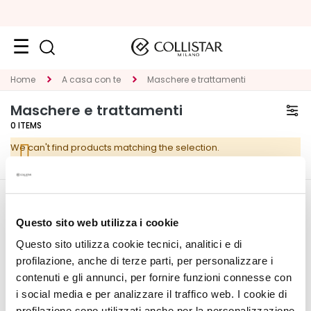
Face
Home
A casa con te
Maschere e trattamenti
C
Maschere e trattamenti
A
0
ITEMS
T
We can't find products matching the selection.
E
G
O
R
CORPORATE
MY PROFILE
Y
Questo sito web utilizza i cookie
About Us
Account Information
Questo sito utilizza cookie tecnici, analitici e di
S
Contact
Address Book
p
profilazione, anche di terze parti, per personalizzare i
Accessibility Statement
My Orders
e
contenuti e gli annunci, per fornire funzioni connesse con
My Wishlist
c
i social media e per analizzare il traffico web. I cookie di
My Returns
i
profilazione sono utilizzati anche per la personalizzazione