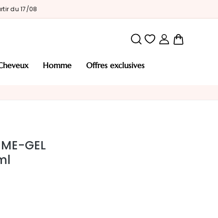
tir du 17/08
Mon pani
cheveux
homme
offres exclusives
ÈME-GEL
ml