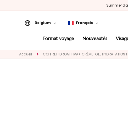
Summer d
Belgium
Français
Format Voyage
format voyage
nouveautés
visag
Nouveautés
Accueil
COFFRET IDROATTIVA+ CRÈME-GEL HYDRATATION 
VISAGE
CATEGORIA
Traitements
spécifiques
Nettoyants et
demaquillants
Masques et
Exfoliants
Sérums