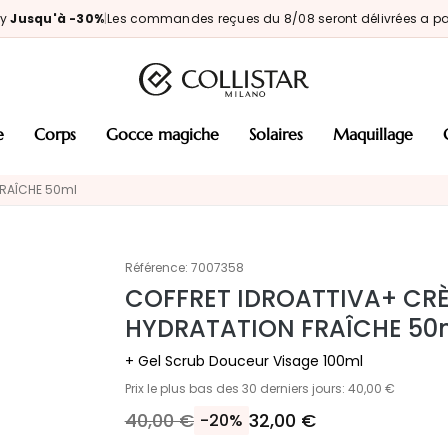
ay
Jusqu'à -30%
|
Les commandes reçues du 8/08 seront délivrées a par
e
corps
gocce magiche
solaires
maquillage
FRAÎCHE 50ml
Référence:
7007358
COFFRET IDROATTIVA+ CR
HYDRATATION FRAÎCHE 50
+ Gel Scrub Douceur Visage 100ml
Prix le plus bas des 30 derniers jours: 40,00 €
40,00 €
32,00 €
-20%