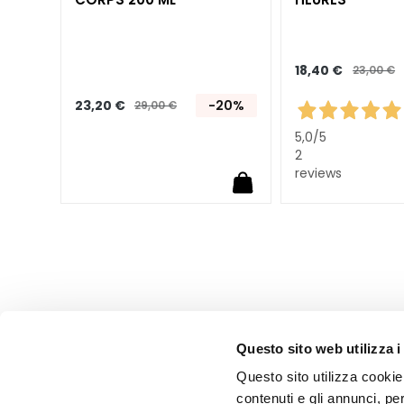
Collistar
Attivi Puri
Idro-attiva
18,40 €
23,00 €
Rigenera
23,20 €
-20%
29,00 €
Lift HD+
5,0
/5
2
Futura
reviews
Unica
NOT
CORPS
CATEGORIA
Crèmes et
huiles
Bain et Douche
Questo sito web utilizza i
Exfoliants Corps
Questo sito utilizza cookie 
Déodorants
contenuti e gli annunci, pe