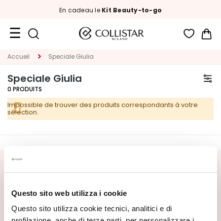
En cadeau le
Kit Beauty-to-go
Mon
Format
Accueil
Speciale Giulia
Voyage
Speciale Giulia
Nouveautés
0
PRODUITS
Impossible de trouver des produits correspondants à votre
VISAGE
sélection.
C
A
T
E
INSCRIVEZ-VOUS À LA NEWSLETTER
G
O
Nouveautés, offres spéciales et contenus exclusifs vous
Questo sito web utilizza i cookie
R
attendent ! Recevez aussi votre offre de bienvenue :
20%
I
de réduction
sur votre première commande.
Questo sito utilizza cookie tecnici, analitici e di
A
profilazione, anche di terze parti, per personalizzare i