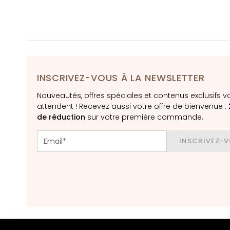
Crèmes pour le
visage
Contour des
yeux et des
lèvres
ESIGENZA
INSCRIVEZ-VOUS À LA NEWSLETTER
Gocce Magiche
Nouveautés, offres spéciales et contenus exclusifs v
Collistar
attendent ! Recevez aussi votre offre de bienvenue :
Anti-Âge
de réduction
sur votre première commande.
Hydratation
INSCRIVEZ-
Lifting
Luminosité
Acide
Hyaluronique
Protezione UV
viso