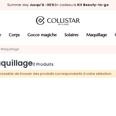
Summer day
Jusqu'à -30%
|
En cadeau le
Kit Beauty-to-go
e
corps
gocce magiche
solaires
maquillage
Maquillage
quillage
0
Produits
possible de trouver des produits correspondants à votre sélection.