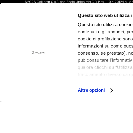
©2026 Collistar S.p.A. con Socio Unico, via G.B. Pirelli, 19 - 20124 Mil
Rétinol
Questo sito web utilizza i
SOLUZIONI PER
Peaux Sèches
Questo sito utilizza cookie 
contenuti e gli annunci, pe
Peaux Mixtes et
cookie di profilazione sono
Grasses
informazioni su come questo
Taches
consenso, se prestato), no
Cutanées
può consultare l’informativ
qualora clicchi su “Utilizz
Peau terne et
tracciamento diverso da que
dyschromies
all’installazione di tutti i 
Peau sensible
granulare, quali cookie aut
Altre opzioni
Rides
Perte de tonus
et compacité
LINEE
Gocce Magiche