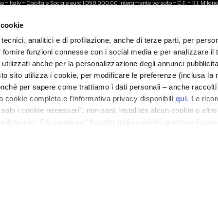
ano - Italy - Capitale Sociale euro 1.050.000,00 interamente versato - C.F. - R.I. Milan
direzione e coordinamento di Bolton Group s.r.l.
 cookie
tecnici, analitici e di profilazione, anche di terze parti, per perso
r fornire funzioni connesse con i social media e per analizzare il t
 utilizzati anche per la personalizzazione degli annunci pubblicit
 sito utilizza i cookie, per modificare le preferenze (inclusa la 
nché per sapere come trattiamo i dati personali – anche raccolti
a cookie completa e l’informativa privacy disponibili
qui
. Le rico
a solo i cookie necessari”, non sarà installato alcun cookie o altr
lli tecnici. Cliccando su “Accetto tutti i cookie”, presterà il con
cookie utilizzati dal sito. Cliccando su “Altre opzioni”, potrà scegli
orizzare.