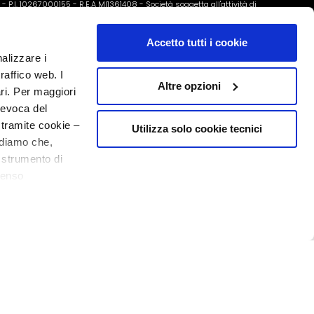
o - P.I. 10267000155 - R.E.A MI1361408 - Società soggetta all'attività di
Accetto tutti i cookie
nalizzare i
raffico web. I
Altre opzioni
ari. Per maggiori
revoca del
 tramite cookie –
Utilizza solo cookie tecnici
rdiamo che,
o strumento di
senso
20% de bienvenue
ere, in modo più