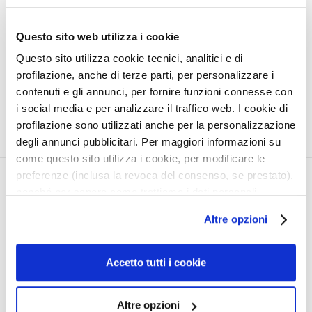
a
COLLAGEN
l
Questo sito web utilizza i cookie
CONDITIONER
t
Questo sito utilizza cookie tecnici, analitici e di
i
profilazione, anche di terze parti, per personalizzare i
Redensifying, volumizing.
e
For fine hair lacking in
contenuti e gli annunci, per fornire funzioni connesse con
s
volume.
i social media e per analizzare il traffico web. I cookie di
C
profilazione sono utilizzati anche per la personalizzazione
l
degli annunci pubblicitari. Per maggiori informazioni su
e
come questo sito utilizza i cookie, per modificare le
a
preferenze (inclusa la revoca del consenso, se prestato),
n
CORPORATE
MY PROFILE
nonché per sapere come trattiamo i dati personali –
s
anche raccolti tramite cookie – può consultare
About Us
Account Information
e
Altre opzioni
l’informativa cookie completa e l’informativa privacy
Contact
Address Book
r
disponibili
qui
. Le ricordiamo che, qualora clicchi su
s
Accessibility Statement
My Orders
“Utilizza solo i cookie necessari”, non sarà installato
Accetto tutti i cookie
My Wishlist
M
alcun cookie o altro strumento di tracciamento diverso da
My Returns
a
quelli tecnici. Cliccando su “Accetto tutti i cookie”,
Altre opzioni
s
CUSTOMER CARE
presterà il consenso all’installazione di tutti i cookie