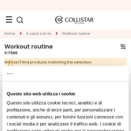
Face
Home
A casa con te
Workout routine
C
Workout routine
A
0
ITEMS
T
We can't find products matching the selection.
E
G
O
R
CORPORATE
MY PROFILE
Y
Questo sito web utilizza i cookie
About Us
Account Information
Questo sito utilizza cookie tecnici, analitici e di
S
Contact
Address Book
p
profilazione, anche di terze parti, per personalizzare i
Accessibility Statement
My Orders
e
contenuti e gli annunci, per fornire funzioni connesse con
My Wishlist
c
i social media e per analizzare il traffico web. I cookie di
My Returns
i
profilazione sono utilizzati anche per la personalizzazione