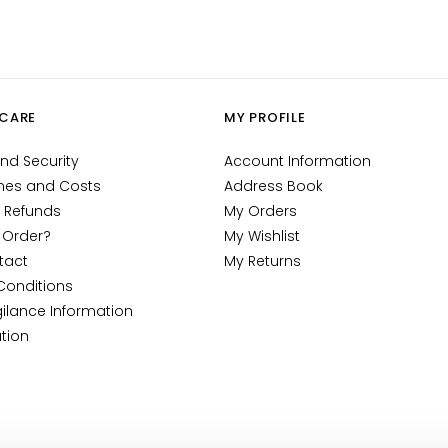
CARE
MY PROFILE
nd Security
Account Information
mes and Costs
Address Book
 Refunds
My Orders
 Order?
My Wishlist
tact
My Returns
Conditions
ilance Information
tion