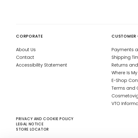
Magic drops
Anti-age
Hydration
Lifting
CORPORATE
CUSTOMER 
Brightening
About Us
Payments a
Acido
Contact
Shipping Ti
ialuronico
Accessibility Statement
Returns and
Protezione
Where Is My
UV viso
E-Shop Con
Retinol
Terms and 
Cosmetovig
SOLUTIONS
VTO Informa
FOR
Dry skin
PRIVACY AND COOKIE POLICY
Combination
LEGAL NOTICE
STORE LOCATOR
and Oily Skin