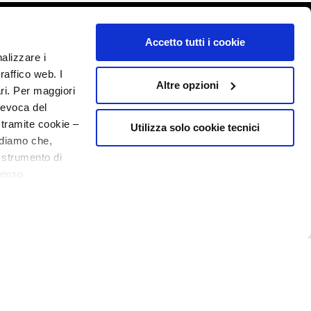
o - P.I. 10267000155 - R.E.A MI1361408 - Società soggetta all'attività di
Accetto tutti i cookie
nalizzare i
raffico web. I
Altre opzioni
ari. Per maggiori
revoca del
 tramite cookie –
Utilizza solo cookie tecnici
rdiamo che,
o strumento di
senso
ere, in modo più