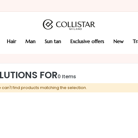
hair
man
sun tan
exclusive offers
new
t
LUTIONS FOR
0
Items
 can't find products matching the selection.