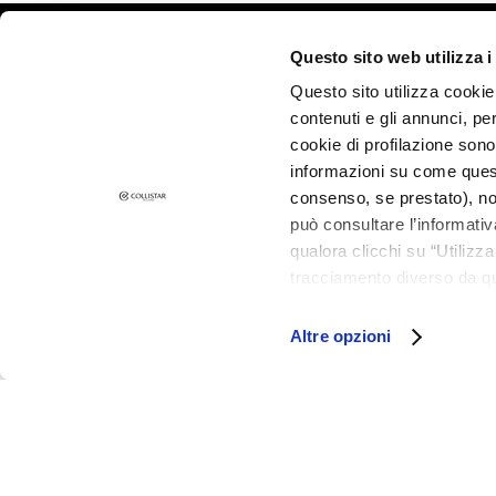
Dark spots
©2026 Collistar S.p.A. con Socio Unico, via G.B. Pirelli, 19 - 20124 Mil
Dull skin and
Questo sito web utilizza i
discolouration
Questo sito utilizza cookie 
Sensitive skin
contenuti e gli annunci, pe
Wrinkles
cookie di profilazione sono
informazioni su come questo
Loss of tone
consenso, se prestato), no
and
può consultare l’informativ
compactness
qualora clicchi su “Utilizz
LINES
tracciamento diverso da que
Magic drops
all’installazione di tutti i 
granulare, quali cookie aut
Attivi Puri
Altre opzioni
Idro Attiva
Rigenera
Lift HD+
Futura