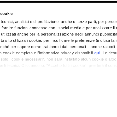
ano - Italy - Capitale Sociale euro 1.050.000,00 interamente versato - C.F. - R.I. Milan
direzione e coordinamento di Bolton Group s.r.l.
 cookie
tecnici, analitici e di profilazione, anche di terze parti, per perso
r fornire funzioni connesse con i social media e per analizzare il t
 utilizzati anche per la personalizzazione degli annunci pubblicit
 sito utilizza i cookie, per modificare le preferenze (inclusa la 
nché per sapere come trattiamo i dati personali – anche raccolti
a cookie completa e l’informativa privacy disponibili
qui
. Le rico
a solo i cookie necessari”, non sarà installato alcun cookie o altr
lli tecnici. Cliccando su “Accetto tutti i cookie”, presterà il con
cookie utilizzati dal sito. Cliccando su “Altre opzioni”, potrà scegli
orizzare.