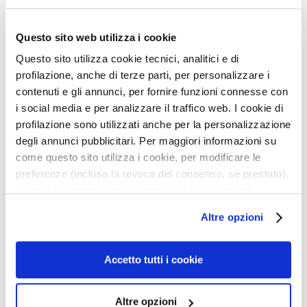
u
m
Questo sito web utilizza i cookie
s
Questo sito utilizza cookie tecnici, analitici e di
F
profilazione, anche di terze parti, per personalizzare i
a
contenuti e gli annunci, per fornire funzioni connesse con
c
i social media e per analizzare il traffico web. I cookie di
e
profilazione sono utilizzati anche per la personalizzazione
c
degli annunci pubblicitari. Per maggiori informazioni su
r
come questo sito utilizza i cookie, per modificare le
e
preferenze (inclusa la revoca del consenso, se prestato),
a
nonché per sapere come trattiamo i dati personali –
ATTIVI PURI
UOMO ANTI-AGE
m
HYALURONIC ACID +
ENERGIZING CREAM-GEL
anche raccolti tramite cookie – può consultare
s
Altre opzioni
PEPTIDES EYE CONTOUR
l’informativa cookie completa e l’informativa privacy
E
disponibili
qui
. Le ricordiamo che, qualora clicchi su
Lifting depuffing
Daily energizing anti-age
y
cream
“Utilizza solo i cookie necessari”, non sarà installato
Accetto tutti i cookie
e
alcun cookie o altro strumento di tracciamento diverso da
€41.00
€58.00
a
quelli tecnici. Cliccando su “Accetto tutti i cookie”,
Altre opzioni
n
presterà il consenso all’installazione di tutti i cookie