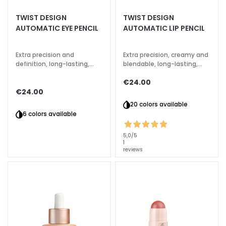
a
TWIST DESIGN
TWIST DESIGN
l
AUTOMATIC EYE PENCIL
AUTOMATIC LIP PENCIL
t
i
Extra precision and
Extra precision, creamy and
e
definition, long-lasting,
blendable, long-lasting,
s
waterproof
waterproof
€24.00
C
€24.00
l
20 colors available
e
6 colors available
a
n
5,0
/5
1
s
reviews
e
r
s
M
a
s