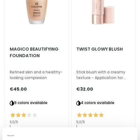
k
s
a
n
d
E
x
MAGICO BEAUTIFYING
TWIST GLOWY BLUSH
f
FOUNDATION
o
l
Refined skin and a healthy-
Stick blush with a creamy
i
looking complexion
texture - Application for
face, eyes, and lips
a
€45.00
€32.00
t
o
9 colors available
4 colors available
r
s
3,0
/5
5,0
/5
S
1
1
reviews
reviews
e
r