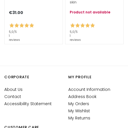
skin
c
e
€31.00
Product not available
M
a
g
5,0
/5
5,0
/5
i
1
1
reviews
reviews
c
h
e
A
n
CORPORATE
MY PROFILE
t
i
About Us
Account Information
-
Contact
Address Book
a
Accessibility Statement
My Orders
g
My Wishlist
e
My Returns
H
CUSTOMER CARE