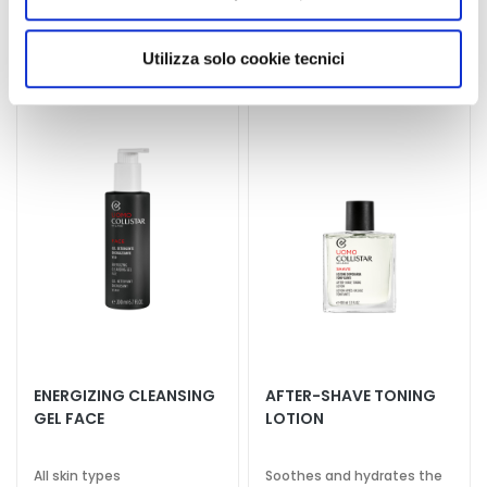
d
utilizzati dal sito. Cliccando su “Altre opzioni”, potrà
4,5
/5
4,3
/5
L
4
3
scegliere, in modo più granulare, quali cookie
Utilizza solo cookie tecnici
reviews
reviews
i
autorizzare.
p
C
o
n
t
o
u
r
N
E
E
D
ENERGIZING CLEANSING
AFTER-SHAVE TONING
GEL FACE
LOTION
G
o
c
All skin types
Soothes and hydrates the