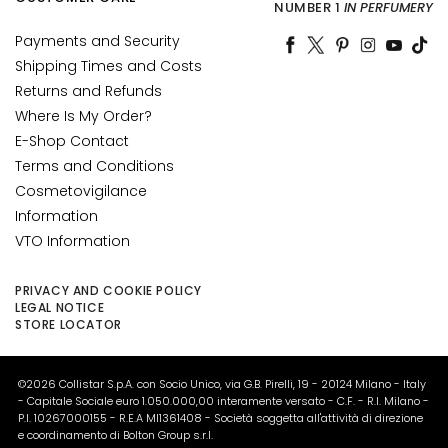
NUMBER 1
IN PERFUMERY
y
d
Payments and Security
r
Shipping Times and Costs
a
Returns and Refunds
t
Where Is My Order?
i
E-Shop Contact
o
Terms and Conditions
n
Cosmetovigilance
L
Information
i
VTO Information
f
t
PRIVACY AND COOKIE POLICY
i
LEGAL NOTICE
n
STORE LOCATOR
g
B
©2026 Collistar S.p.A. con Socio Unico, via G.B. Pirelli, 19 - 20124 Milano - Italy
- Capitale Sociale euro 1.050.000,00 interamente versato - C.F. - R.I. Milano -
r
P.I. 10267000155 - R.E.A MI1361408 - Società soggetta all'attività di direzione
i
e coordinamento di Bolton Group s.r.l.