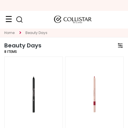
Face
Home
Beauty Days
C
Beauty Days
A
8
ITEMS
T
E
G
O
R
Y
S
p
e
c
i